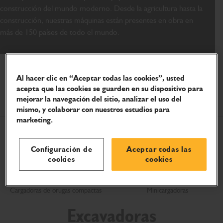
construcción del mundo moderno. Desde la agricultura hasta la
construcción, nuestras máquinas están presentes en obra en
más de 150 países de todo el mundo.
Minicargadores y cargadores
Al hacer clic en “Aceptar todas las cookies”, usted
acepta que las cookies se guarden en su dispositivo para
compactos de orugas
mejorar la navegación del sitio, analizar el uso del
mismo, y colaborar con nuestros estudios para
marketing.
Configuración de
Aceptar todas las
cookies
cookies
Cargadoras de orugas compactas
Minicargadoras
Excavadoras