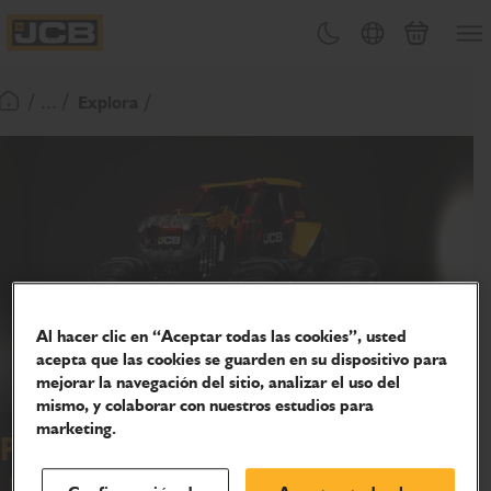
PASAR
Abrir
Cambiar tema
Selector de país
Carrito
AL
JCB Homepage
CONTENIDO
/ ... /
Explora
Volver a la página de inicio
Al hacer clic en “Aceptar todas las cookies”, usted
acepta que las cookies se guarden en su dispositivo para
mejorar la navegación del sitio, analizar el uso del
mismo, y colaborar con nuestros estudios para
marketing.
Patrocinio y colaboraciones de
JCB