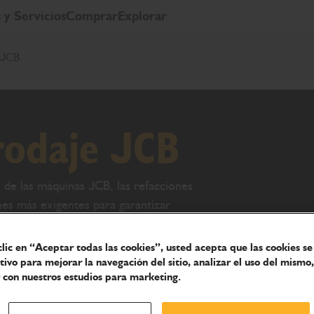
 y Servicios
Comprar
Explorar
e JCB
 rodaje JCB
de las máquinas JCB, las refacciones
nes más exigentes para garantizar
clic en “Aceptar todas las cookies”, usted acepta que las cookies s
itivo para mejorar la navegación del sitio, analizar el uso del mismo,
 con nuestros estudios para marketing.