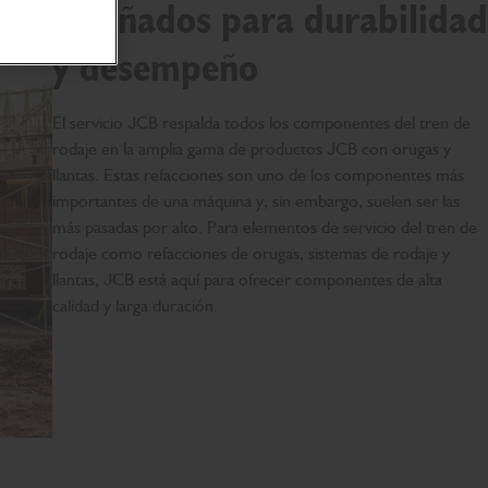
Diseñados para durabilidad
y desempeño
El servicio JCB respalda todos los componentes del tren de
rodaje en la amplia gama de productos JCB con orugas y
llantas. Estas refacciones son uno de los componentes más
importantes de una máquina y, sin embargo, suelen ser las
más pasadas por alto. Para elementos de servicio del tren de
rodaje como refacciones de orugas, sistemas de rodaje y
llantas, JCB está aquí para ofrecer componentes de alta
calidad y larga duración.