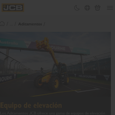
PASAR
Abrir
Cambiar tema
Selector de país
Carrito
AL
JCB Homepage
CONTENIDO
/ ... /
Aditamentos
Volver a la página de inicio
Equipo de elevación
Los Aditamentos JCB ofrece una gama de equipos de elevación