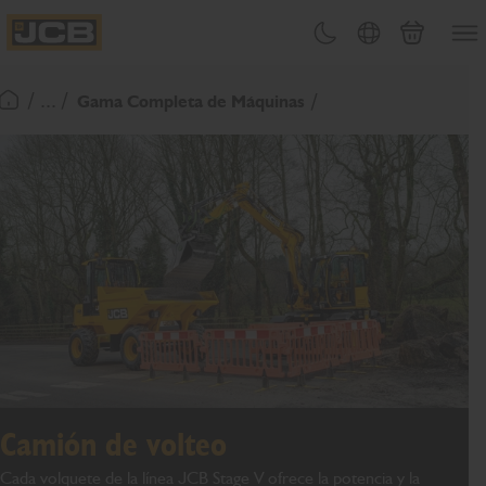
PASAR
Abrir
Cambiar tema
Selector de país
Carrito
AL
JCB Homepage
CONTENIDO
/ ... /
Gama Completa de Máquinas
Volver a la página de inicio
Camión de volteo
Cada volquete de la línea JCB Stage V ofrece la potencia y la