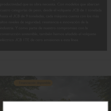
productividad que su obra necesita. Con modelos que abarcan
cuatro categorías de peso, desde el volquete JCB de 1 tonelada
hasta el JCB de 9 toneladas, cada máquina cuenta con los más
altos niveles de seguridad, resistencia e innovación de la
industria. Y como parte de nuestro compromiso con la
construcción sostenible, también hemos añadido el volquete
eléctrico JCB 1TE de cero emisiones a esta línea.
Financiación disponible