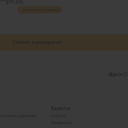
$79,590.
Financiación disponible
Añadir al presupuesto
Abrir
Explorar
mociones especiales
Explora
Perspectiva