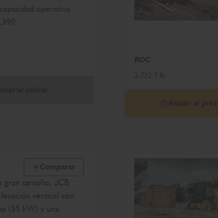
capacidad operativa
,390.
ROC
2,722.7 lb
mprar online
Añadir al pre
Comparar
de gran tamaño, JCB
levación vertical con
p (55 kW) y una