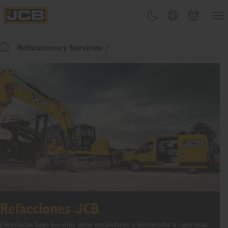
PASAR
Abrir
Cambiar tema
Selector de país
Carrito
AL
JCB Homepage
CONTENIDO
Refacciones y Servicios
Volver a la página de inicio
Refacciones JCB
Diseñadas bajo los más altos estándares y sometidas a rigurosas