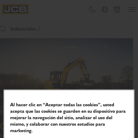
PASAR
Abrir
Cambiar tema
Selector de país
Carrito
AL
JCB Homepage
CONTENIDO
Industriales
Volver a la página de inicio
Al hacer clic en “Aceptar todas las cookies”, usted
acepta que las cookies se guarden en su dispositivo para
mejorar la navegación del sitio, analizar el uso del
mismo, y colaborar con nuestros estudios para
Construcción
marketing.
En 1945, Joseph Cyril Bamford comenzó a usar su talento en