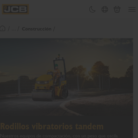
PASAR
Abrir
Cambiar tema
Selector de país
Carrito
AL
JCB Homepage
CONTENIDO
/ ... /
Construcción
Volver a la página de inicio
Rodillos vibratorios tandem
Nuestros equipos de compactación, con un peso que oscila