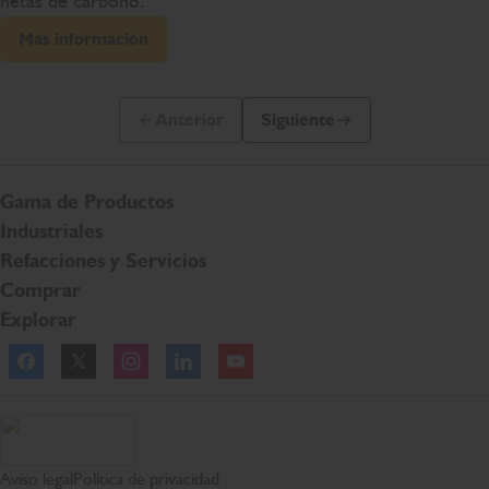
netas de carbono.
Más información
Anterior
Siguiente
Diapositiva anterior
Siguiente diapositiva
Gama de Productos
Industriales
Refacciones y Servicios
Comprar
Explorar
Página de inicio de JCB.
Aviso legal
Política de privacidad