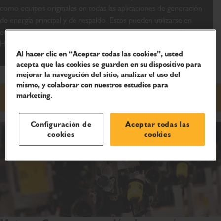
como equipos originales en todas las aplicaciones de generación
de energía principal y de respaldo. Estos pueden utilizarse en
equipos con cubierta o de tipo abierto en mercados de 50 y 60
Hz en cualquier parte del mundo.
Al hacer clic en “Aceptar todas las cookies”, usted
acepta que las cookies se guarden en su dispositivo para
mejorar la navegación del sitio, analizar el uso del
mismo, y colaborar con nuestros estudios para
marketing.
Solicitar presupuesto
Configuración de
Aceptar todas las
cookies
cookies