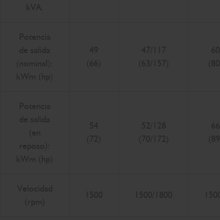
kVA.
Potencia
de salida
49
47/117
60
(nominal):
(66)
(63/157)
(80
kWm (hp)
Potencia
de salida
54
52/128
66
(en
(72)
(70/172)
(89
reposo):
kWm (hp)
Velocidad
1500
1500/1800
150
(rpm)