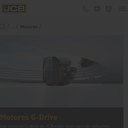
PASAR
Abrir
Cambiar tema
Selector de país
Carrito
AL
JCB Homepage
CONTENIDO
/ ... /
Motores
Volver a la página de inicio
Motores G-Drive
Los motores G-drive de JCB están listos para ser utilizados