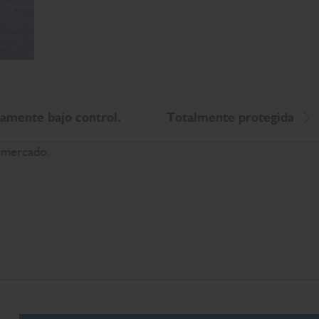
amente bajo control.
Totalmente protegida.
De
l mercado.