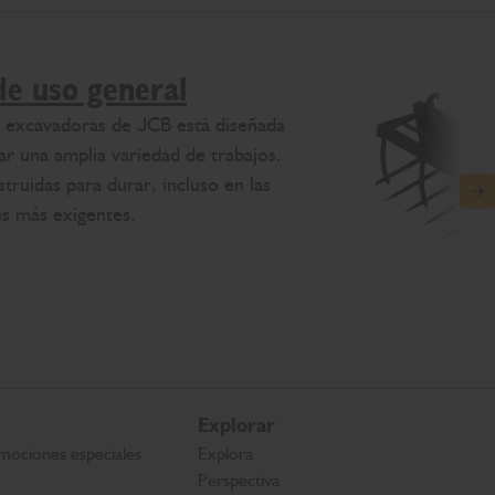
de uso general
e excavadoras de JCB está diseñada
zar una amplia variedad de trabajos.
truidas para durar, incluso en las
N
es más exigentes.
Explorar
mociones especiales
Explora
Perspectiva