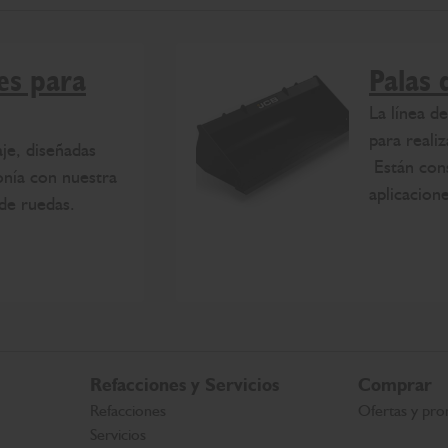
es para
Palas 
La línea d
para reali
aje, diseñadas
Están cons
onía con nuestra
aplicacion
de ruedas.
Refacciones y Servicios
Comprar
Refacciones
Ofertas y pro
Servicios