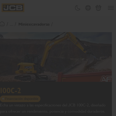
PASAR
Abrir
Cambiar tema
Selector de país
Carrito
AL
JCB Homepage
CONTENIDO
/ ... /
Miniexcavadoras
Volver a la página de inicio
100C-2
Financiación disponible
Echa un vistazo a las especificaciones del JCB 100C-2, diseñado
para ofrecer un rendimiento, potencia y comodidad duraderos.