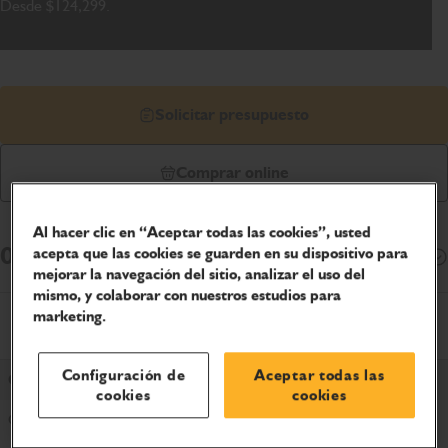
Desde $124,299.
Solicitar presupuesto
Comprar online
Al hacer clic en “Aceptar todas las cookies”, usted
Opciones de financiación
acepta que las cookies se guarden en su dispositivo para
Abrir
mejorar la navegación del sitio, analizar el uso del
mismo, y colaborar con nuestros estudios para
marketing.
Especificaciones del producto
Configuración de
Aceptar todas las
Giro trasero
cookies
cookies
Convencional