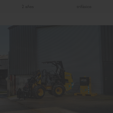
2 años
trifásico