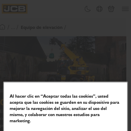
PASAR
Abrir
Cambiar tema
Selector de país
Carrito
AL
JCB Homepage
CONTENIDO
/ ... /
Equipo de elevación
Volver a la página de inicio
Al hacer clic en “Aceptar todas las cookies”, usted
Cabrestante de portacargas
acepta que las cookies se guarden en su dispositivo para
mejorar la navegación del sitio, analizar el uso del
El cabrestante de portacargas compacto y robusto ofrece un
mismo, y colaborar con nuestros estudios para
control excepcional a baja velocidad, ideal para tareas de
marketing.
precisión como el manejo de vidrio, y cuenta con un soporte