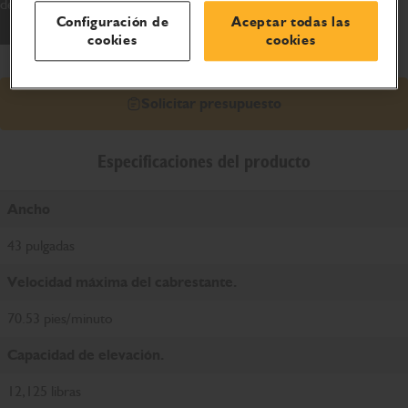
desmontable con múltiples opciones de transporte.
Configuración de
Aceptar todas las
cookies
cookies
Solicitar presupuesto
Especificaciones del producto
Ancho
43 pulgadas
Velocidad máxima del cabrestante.
70.53 pies/minuto
Capacidad de elevación.
12,125 libras