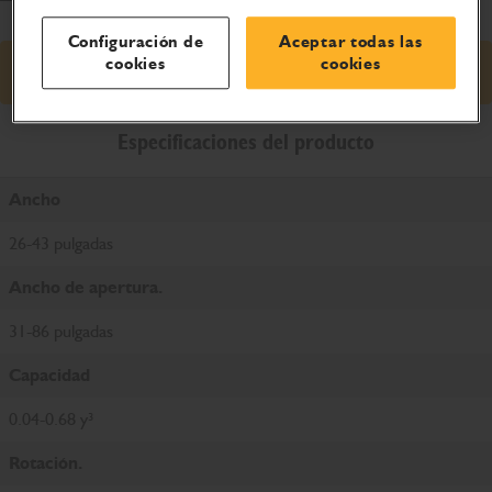
Configuración de
Aceptar todas las
cookies
cookies
Solicitar presupuesto
Especificaciones del producto
Ancho
26-43 pulgadas
Ancho de apertura.
31-86 pulgadas
Capacidad
0.04-0.68 y³
Rotación.