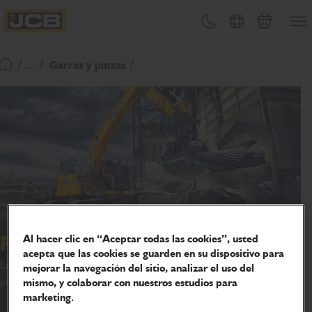
PASAR
Abrir
Cambiar tema
Selector de país
Carrito
AL
JCB Homepage
CONTENIDO
/ ... /
Garras y pinzas
Volver a la página de inicio
Al hacer clic en “Aceptar todas las cookies”, usted
Pinza selectora
acepta que las cookies se guarden en su dispositivo para
Los accesorios JCB ofrecen una variedad de pinzas selectoras
mejorar la navegación del sitio, analizar el uso del
para adaptarse a su máquina excavadora.
mismo, y colaborar con nuestros estudios para
marketing.