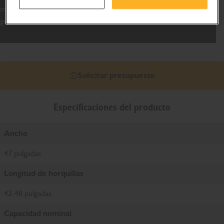
movimientos de la máquina, ayudando a mejorar la seguridad
general en el sitio.
Solicitar presupuesto
Especificaciones del producto
Ancho
47 pulgadas
Longitud de horquillas
42-48 pulgadas
Capacidad nominal