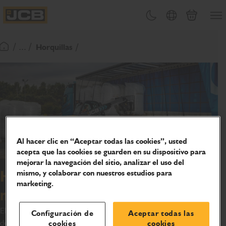
PASAR
Abrir
Cambiar tema
Selector de país
Carrito
AL
JCB Homepage
CONTENIDO
/ ... /
Horquillas
Volver a la página de inicio
Al hacer clic en “Aceptar todas las cookies”, usted
acepta que las cookies se guarden en su dispositivo para
mejorar la navegación del sitio, analizar el uso del
mismo, y colaborar con nuestros estudios para
Horquilla y horquillas para
marketing.
montacargas Teletruk
El portahorquillas Teletruk cuenta con un diseño con
Configuración de
Aceptar todas las
desplazamiento lateral para maximizar la eficiencia y reducir los
cookies
cookies