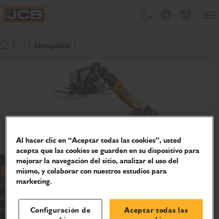
PASAR
Abrir
Cambiar tema
Selector de país
Carrito
AL
JCB Homepage
CONTENIDO
/ ... /
Horquillas
Volver a la página de inicio
Al hacer clic en “Aceptar todas las cookies”, usted
acepta que las cookies se guarden en su dispositivo para
mejorar la navegación del sitio, analizar el uso del
Bastidor de horquillas Romaster
mismo, y colaborar con nuestros estudios para
marketing.
El nuevo bastidor de horquillas JCB Romaster para nuestro
Rotating Telehandler eleva y gira hasta 2.5T de material con
movimiento horizontal de 360°.
Configuración de
Aceptar todas las