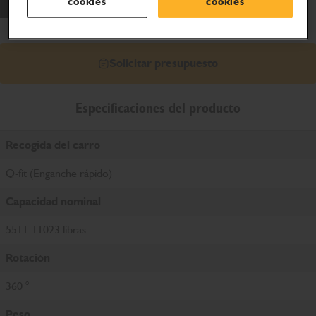
cookies
cookies
Solicitar presupuesto
Especificaciones del producto
Recogida del carro
Q-fit (Enganche rápido)
Capacidad nominal
5511-11023 libras.
Rotación
360 °
Peso