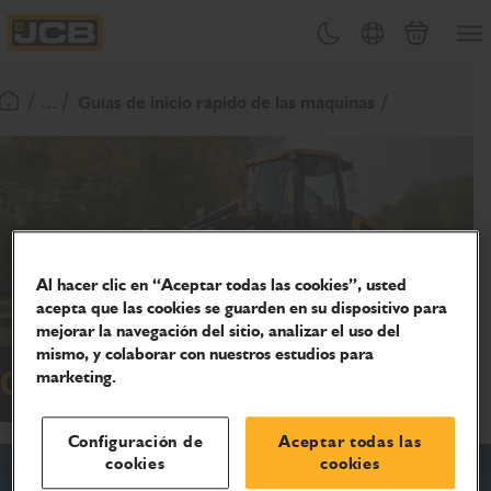
PASAR
Abrir
Cambiar tema
Selector de país
Carrito
AL
JCB Homepage
CONTENIDO
/ ... /
Guías de inicio rápido de las máquinas
Volver a la página de inicio
Al hacer clic en “Aceptar todas las cookies”, usted
acepta que las cookies se guarden en su dispositivo para
mejorar la navegación del sitio, analizar el uso del
mismo, y colaborar con nuestros estudios para
Cargadoras de ruedas
marketing.
Configuración de
Aceptar todas las
cookies
cookies