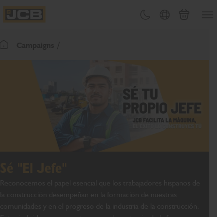
PASAR
Abrir
Cambiar tema
Selector de país
Carrito
AL
JCB Homepage
CONTENIDO
Campaigns
Volver a la página de inicio
Sé "El Jefe"
Reconocemos el papel esencial que los trabajadores hispanos de
la construcción desempeñan en la formación de nuestras
comunidades y en el progreso de la industria de la construcción.