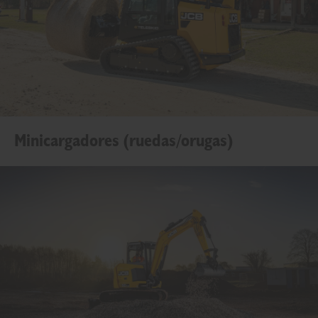
Minicargadores (ruedas/orugas)