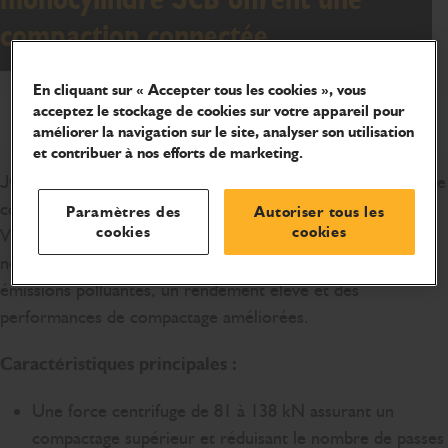
compaction connectée
En cliquant sur « Accepter tous les cookies », vous
acceptez le stockage de cookies sur votre appareil pour
Téléchargements et autres
améliorer la navigation sur le site, analyser son utilisation
et contribuer à nos efforts de marketing.
JCB lance deux nouveaux compacteurs de sol monocylindre
compact dans la catégorie des 4 à 8 tonnes : les VM58D et
Paramètres des
Autoriser tous les
cookies
cookies
VM78D. Ils sont équipés de moteurs diesel conformes à la
norme européenne Stage V, garantissant de faibles
émissions polluantes, un rendement élevé et des
performances de compactage améliorées.
Caractéristiques principales :
Une force centrifuge de 81 à 138 kN assurant un
compactage supérieur et réduisant le nombre de passes