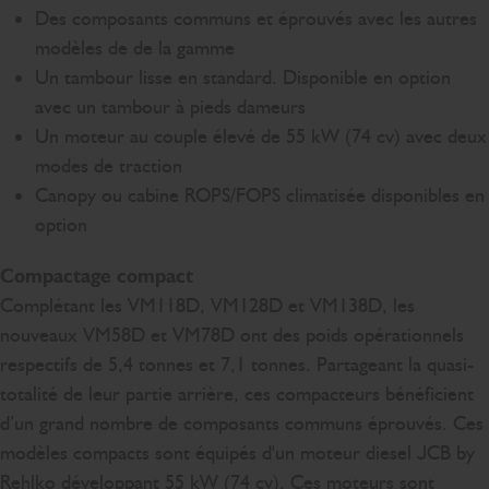
Des composants communs et éprouvés avec les autres
modèles de de la gamme
Un tambour lisse en standard. Disponible en option
avec un tambour à pieds dameurs
Un moteur au couple élevé de 55 kW (74 cv) avec deux
modes de traction
Canopy ou cabine ROPS/FOPS climatisée disponibles en
option
Compactage compact
Complétant les VM118D, VM128D et VM138D, les
nouveaux VM58D et VM78D ont des poids opérationnels
respectifs de 5,4 tonnes et 7,1 tonnes. Partageant la quasi-
totalité de leur partie arrière, ces compacteurs bénéficient
d’un grand nombre de composants communs éprouvés. Ces
modèles compacts sont équipés d'un moteur diesel JCB by
Rehlko développant 55 kW (74 cv). Ces moteurs sont