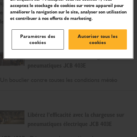
spécifications des chargeuses sur pneumatiques diesel
acceptez le stockage de cookies sur votre appareil pour
et électriques pour déterminer quel modèle convient
améliorer la navigation sur le site, analyser son utilisation
et contribuer à nos efforts de marketing.
le mieux à votre chantier.
Paramètres des
Autoriser tous les
cookies
cookies
La nouvelle cabine de la chargeuse sur
pneumatiques JCB 403E
Un bouclier contre toutes les conditions météo
Libérez l’efficacité avec la chargeuse sur
pneumatiques électrique JCB 403E