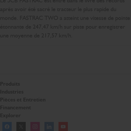
Le JCB FASTRAC est entré dans le livre des records
après avoir été sacré le tracteur le plus rapide du
monde. FASTRAC TWO a atteint une vitesse de pointe
étonnante de 247,47 km/h sur piste pour enregistrer
une moyenne de 217,57 km/h.
Produits
Industries
Pièces et Entretien
Financement
Explorer
Facebook
Twitter
Instagram
Linkedln
YouTube