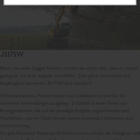
JS175W
Bevor sie einen bagger kaufen, müssen sie sicher sein, dass er robust
genug ist, um jede aufgabe zu erfüllen. Zum glück sind stärke und
langlebigkeit bei einem JS175W plus standard.
Schwerlastachsen, Planierraupen und Stabilisatoren sind für die
härtesten Anwendungen ausgelegt. Erhältlich in einer Reihe von
Konfigurationen, die auf die jeweilige Aufgabe zugeschnitten sind.
Hochfester, starrer Oberrahmen bietet maximale Haltbarkeit und
Unterstützung.
Ein geschlossener Kastenprofil-Drehrahmen erhöht die Festigkeit und