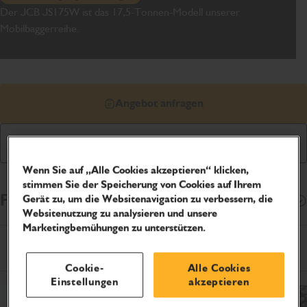
Der JCB JS175W ist das 17,5-Tonnen-Modell unserer
Mobilbaggerreihe.
Angebot anfragen
Prospekt herunterladen
Wenn Sie auf „Alle Cookies akzeptieren“ klicken,
stimmen Sie der Speicherung von Cookies auf Ihrem
Finanzierungsoptionen
Öffnen
Gerät zu, um die Websitenavigation zu verbessern, die
Websitenutzung zu analysieren und unsere
Marketingbemühungen zu unterstützen.
Produktspezifikationen
Cookie-
Alle Cookies
Einstellungen
akzeptieren