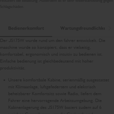
reduziert die Belastung. Außerdem ist er sehr widerstandsfähig gegen
Schlagschäden.
Bedienerkomfort
Wartungsfreundlichkeit
Na
Der JS175W wurde rund um den fahrer entwickelt. Die
maschine wurde so konzipiert, dass er vielseitig,
komfortabel, ergonomisch und intuitiv zu bedienen ist.
Einfache bedienung ist gleichbedeutend mit hoher
produktivität.
Unsere komfortbale Kabine, serienmäßig ausgestattet
mit Klimaanlage, luftgefedertem und elektrisch
beheizbarer Komfortsitz sowie Radio, liefert dem
Fahrer eine hervorragende Arbeitsumgebung. Die
Kabinenlagerung des JS175W basiert zudem auf 6