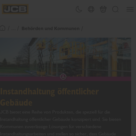
Men&#
Design-Umschalter
Länderwahl
Warenkorb
Suchen
JCB Homepage
/ ... /
Behörden und Kommunen
Zurück zur Startseite
Instandhaltung öffentlicher
Gebäude
JCB bietet eine Reihe von Produkten, die speziell für die
Instandhaltung öffentlicher Gebäude konzipiert sind. Sie bieten
Kommunen zuverlässige Lösungen für verschiedene
Instandhaltungsarbeiten und stellen so sicher, dass Gebäude