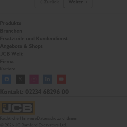
Zurück
Weiter
Vorherige Folie
Nächste Folie
Produkte
Branchen
Ersatzteile und Kundendienst
Angebote & Shops
JCB Welt
Firma
Karriere
Facebook
Twitter
Instagram
Linkedln
YouTube
Kontakt: 02234 68296 00
JCB Startseite
Rechtliche Hinweise
Datenschutzrichtlinien
© 2026 JC Bamford Excavators Ltd.