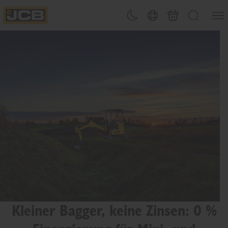
Men&#
Design-Umschalter
Länderwahl
Warenkorb
Suchen
JCB Homepage
Kleiner Bagger, keine Zinsen: 0 %