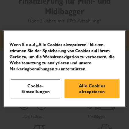
Finanzierung für Mini- und
Midibagger
Über 2 Jahre mit 10% Anzahlung*
Angebot ansehen
Wenn Sie auf „Alle Cookies akzeptieren“ klicken,
stimmen Sie der Speicherung von Cookies auf Ihrem
Gerät zu, um die Websitenavigation zu verbessern, die
Produkt auswählen
Websitenutzung zu analysieren und unsere
Marketingbemühungen zu unterstützen.
Cookie-
Alle Cookies
Einstellungen
akzeptieren
JCB Fastrac
Minibagger