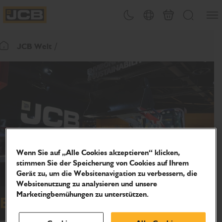
Men&#
Design-Umschalter
Länderwahl
Warenkorb
Suchen
JCB Homepage
JCB Welt
Zurück zur Startseite
Wenn Sie auf „Alle Cookies akzeptieren“ klicken,
stimmen Sie der Speicherung von Cookies auf Ihrem
Gerät zu, um die Websitenavigation zu verbessern, die
Websitenutzung zu analysieren und unsere
Marketingbemühungen zu unterstützen.
Engagement