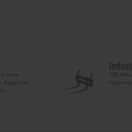
Indust
ne breite
JCB Anbau
ür Baggerlader,
Industrie
der.