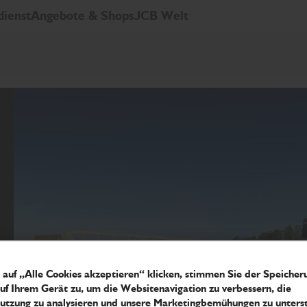
dienst
Angebote & Shops
JCB Welt
auf „Alle Cookies akzeptieren“ klicken, stimmen Sie der Speicher
uf Ihrem Gerät zu, um die Websitenavigation zu verbessern, die
utzung zu analysieren und unsere Marketingbemühungen zu unterst