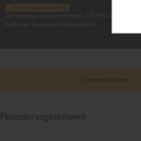
Finanzierungsangebot verfügbar
Der leistungsstarke und effiziente JCB TM320
kombiniert Leistung und Einsatzvielfalt.
Angebot anfragen
Finanzierungsoptionen