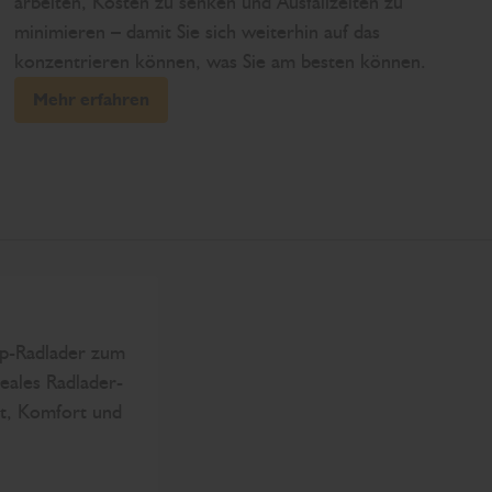
arbeiten, Kosten zu senken und Ausfallzeiten zu
minimieren – damit Sie sich weiterhin auf das
konzentrieren können, was Sie am besten können.
Mehr erfahren
op-Radlader zum
eales Radlader-
it, Komfort und