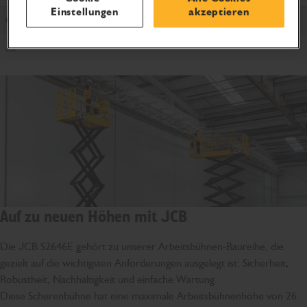
Einstellungen
akzeptieren
Geeignet für den Außenbereich
Ja
Auf zu neuen Höhen mit JCB
Die JCB S2646E gehört zu unserer Arbeitsbühnen-Baureihe, die
gezielt auf die wichtigsten Anforderungen ausgelegt ist: Sicherheit,
Robustheit, Nachhaltigkeit und einfache Wartung.
Diese Scherenbühne hat eine maximale Arbeitsbühnenhöhe von 26