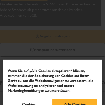
Die elektrische Scherenbühne S2646E von JCB – erreichen Sie
höhere Standards als jemals zuvor mit den elektrischen
Arbeitsbühnen von JCB.
Angebot anfragen
Prospekt herunterladen
Online kaufen
Wenn Sie auf „Alle Cookies akzeptieren“ klicken,
stimmen Sie der Speicherung von Cookies auf Ihrem
Gerät zu, um die Websitenavigation zu verbessern, die
Finanzierungsoptionen
Öffnen
Websitenutzung zu analysieren und unsere
Marketingbemühungen zu unterstützen.
Produktspezifikation
Cookie-
Alle Cookies