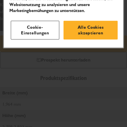
Konstruktionsmerkmale und finden Sie heraus, warum er das
Websitenutzung zu analysieren und unsere
Marketingbemühungen zu unterstützen.
ultimative Anbaugerät für die Handhabung von Ballen auf Ihrem
landwirtschaftlichen Betrieb ist.
Cookie-
Alle Cookies
Einstellungen
akzeptieren
Angebot anfragen
Prospekt herunterladen
Produktspezifikation
Breite (mm)
1,964 mm
Höhe (mm)
2,708-2,933 mm