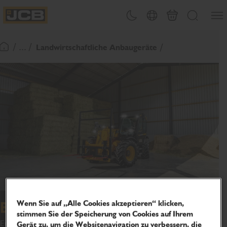
Men&#
Design-Umschalter
Länderwahl
Warenkorb
Suchen
JCB Homepage
/ ... /
Landwirtschaftliche Anbaugeräte
Zurück zur Startseite
Wenn Sie auf „Alle Cookies akzeptieren“ klicken,
Bale Master
stimmen Sie der Speicherung von Cookies auf Ihrem
Entdecken Sie den JCB Bale Master und seine innovativen
Gerät zu, um die Websitenavigation zu verbessern, die