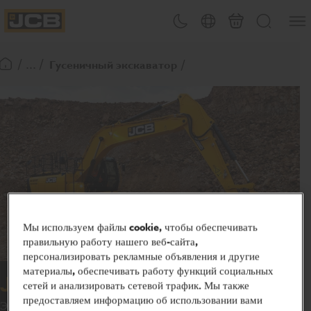
&#x4
Переключение тем
Выбор страны
Корзина
Поиск
JCB Homepage
/ ... /
Гусеничный экскаватор
Вернуться на главную
Мы используем файлы cookie, чтобы обеспечивать
правильную работу нашего веб-сайта,
персонализировать рекламные объявления и другие
материалы, обеспечивать работу функций социальных
JS220
сетей и анализировать сетевой трафик. Мы также
предоставляем информацию об использовании вами
Экскаватор JCB JS220 обладает высокой