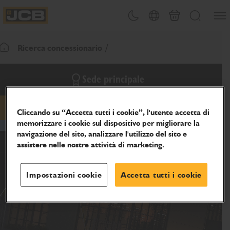
SALTA
Apri 
Attiva/disattiva tema
Selezione del paese
Finalizza richies
Cerca
AL
JCB Homepage
CONTENUTO
Ricerca concessionario
Torna alla home page
Sede principale
Cliccando su “Accetta tutti i cookie”, l'utente accetta di
e-mail
telefono
sito Web
memorizzare i cookie sul dispositivo per migliorare la
navigazione del sito, analizzare l'utilizzo del sito e
assistere nelle nostre attività di marketing.
Impostazioni cookie
Accetta tutti i cookie