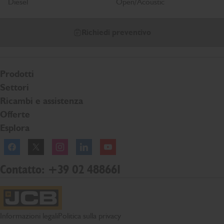
Diesel
Open/Acoustic
Richiedi preventivo
Prodotti
Settori
Ricambi e assistenza
Offerte
Esplora
Facebook
Twitter
Instagram
Linkedln
YouTube
Contatto: +39 02 488661
Home page JCB
Informazioni legali
Politica sulla privacy