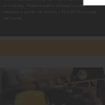
o in standby. Possono essere utilizzati in unità a
tettuccio o aperte nei mercati a 50 e 60 Hz ovunque
nel mondo.