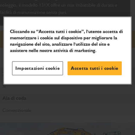
noleggio, il modello 131X offre un mix imbattibile di durata e
facilità di manutenzione senza pari.
Cliccando su “Accetta tutti i cookie”, l'utente accetta di
memorizzare i cookie sul dispositivo per migliorare la
Richiedi preventivo
navigazione del sito, analizzare l'utilizzo del sito e
assistere nelle nostre attività di marketing.
Specifiche di prodotto
Impostazioni cookie
Accetta tutti i cookie
X Series
Sì
Ala di coda
Convenzionale