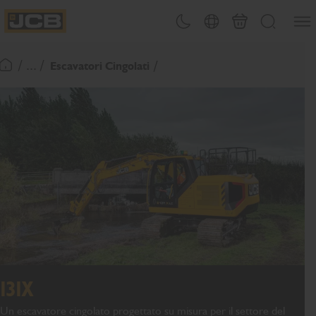
SALTA
Apri 
Attiva/disattiva tema
Selezione del paese
Finalizza richies
Cerca
AL
JCB Homepage
CONTENUTO
/ ... /
Escavatori Cingolati
Torna alla home page
131X
Un escavatore cingolato progettato su misura per il settore del