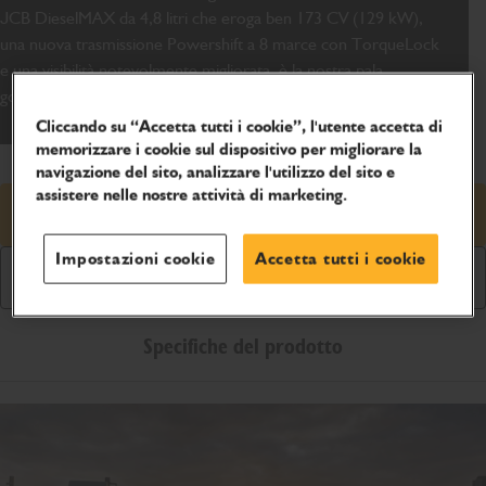
JCB DieselMAX da 4,8 litri che eroga ben 173 CV (129 kW),
una nuova trasmissione Powershift a 8 marce con TorqueLock
e una visibilità notevolmente migliorata, è la nostra pala
gommata telescopica più potente e produttiva di sempre.
Cliccando su “Accetta tutti i cookie”, l'utente accetta di
memorizzare i cookie sul dispositivo per migliorare la
navigazione del sito, analizzare l'utilizzo del sito e
assistere nelle nostre attività di marketing.
Richiedi preventivo
Impostazioni cookie
Accetta tutti i cookie
Scarica Brochure
Specifiche del prodotto