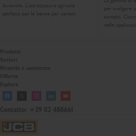
La gamma di b
durevole. L'attrezzatura agricola
per svolgere 
perfetta per le benne per cereali.
compiti. Cost
nelle applicaz
Prodotti
Settori
Ricambi e assistenza
Offerte
Esplora
Facebook
Twitter
Instagram
Linkedln
YouTube
Contatto: +39 02 488661