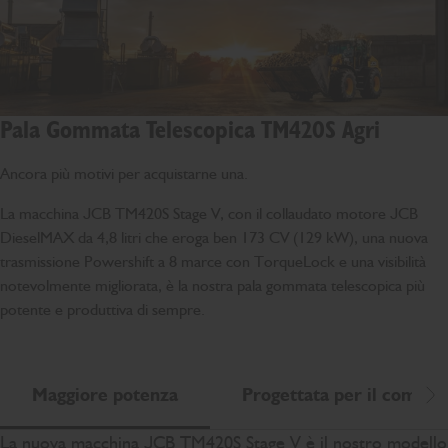
Pala Gommata Telescopica TM420S Agri
Ancora più motivi per acquistarne una.
La macchina JCB TM420S Stage V, con il collaudato motore JCB
DieselMAX da 4,8 litri che eroga ben 173 CV (129 kW), una nuova
trasmissione Powershift a 8 marce con TorqueLock e una visibilità
notevolmente migliorata, è la nostra pala gommata telescopica più
potente e produttiva di sempre.
Maggiore potenza
Progettata per il comfort
Sc
La nuova macchina JCB TM420S Stage V è il nostro modello