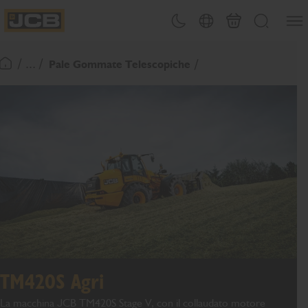
SALTA
Apri 
Attiva/disattiva tema
Selezione del paese
Finalizza richies
Cerca
AL
JCB Homepage
CONTENUTO
/ ... /
Pale Gommate Telescopiche
Torna alla home page
TM420S Agri
La macchina JCB TM420S Stage V, con il collaudato motore