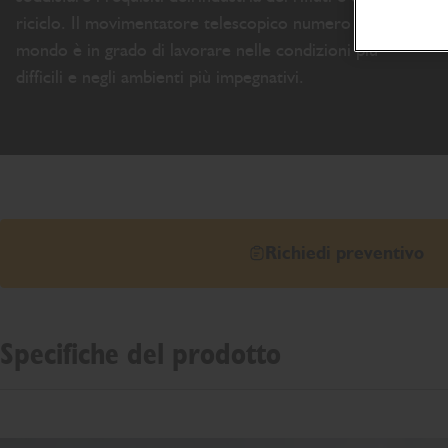
riciclo. Il movimentatore telescopico numero 1 al
mondo è in grado di lavorare nelle condizioni più
difficili e negli ambienti più impegnativi.
Richiedi preventivo
Specifiche del prodotto