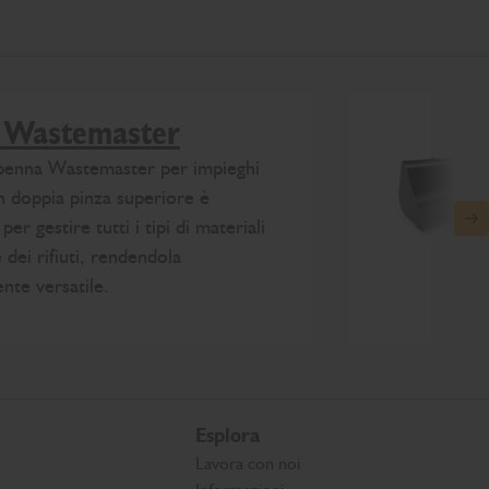
 Wastemaster
 benna Wastemaster per impieghi
n doppia pinza superiore è
per gestire tutti i tipi di materiali
N
 dei rifiuti, rendendola
te versatile.
Esplora
Lavora con noi