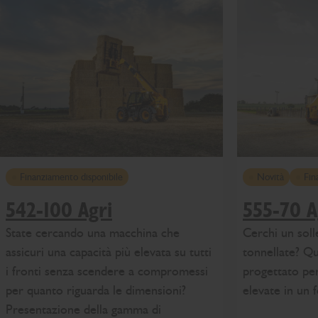
Finanziamento disponibile
Novità
Fin
542-100 Agri
555-70 A
State cercando una macchina che
Cerchi un soll
assicuri una capacità più elevata su tutti
tonnellate? Q
i fronti senza scendere a compromessi
progettato per
per quanto riguarda le dimensioni?
elevate in un
Presentazione della gamma di