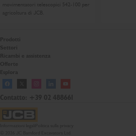
movimentatori telescopici 542-100 per
agricoltura di JCB.
Prodotti
Settori
Ricambi e assistenza
Offerte
Esplora
Facebook
Twitter
Instagram
Linkedln
YouTube
Contatto: +39 02 488661
Home page JCB
Informazioni legali
Politica sulla privacy
© 2026 JC Bamford Excavators Ltd.