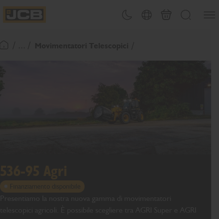
SALTA
Apri 
Attiva/disattiva tema
Selezione del paese
Finalizza richies
Cerca
AL
JCB Homepage
CONTENUTO
/ ... /
Movimentatori Telescopici
Torna alla home page
536-95 Agri
Finanziamento disponibile
Presentiamo la nostra nuova gamma di movimentatori
telescopici agricoli. È possibile scegliere tra AGRI Super e AGRI