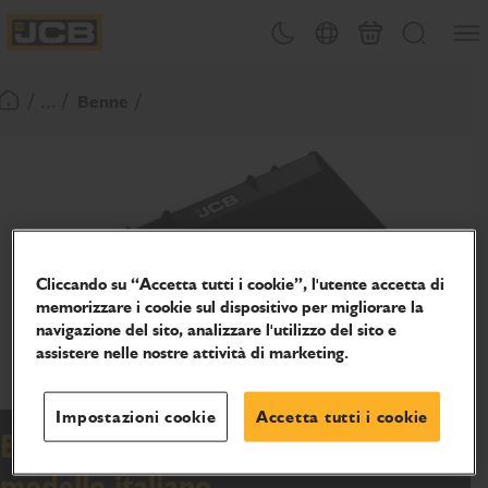
SALTA
Apri 
Attiva/disattiva tema
Selezione del paese
Finalizza richies
Cerca
AL
JCB Homepage
CONTENUTO
/ ... /
Benne
Torna alla home page
Cliccando su “Accetta tutti i cookie”, l'utente accetta di
memorizzare i cookie sul dispositivo per migliorare la
navigazione del sito, analizzare l'utilizzo del sito e
assistere nelle nostre attività di marketing.
Impostazioni cookie
Accetta tutti i cookie
Benne per terra e benne multiuso
modello italiano