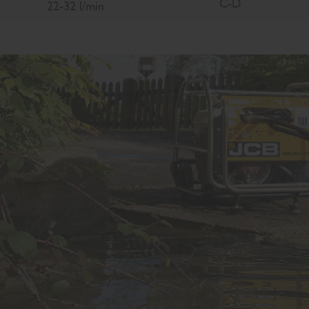
C-D
22-32 l/min