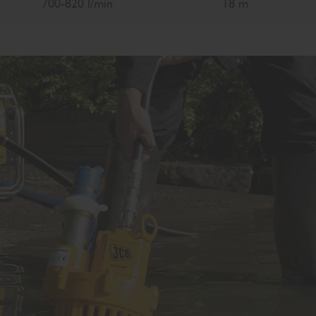
700-820 l/min
18 m