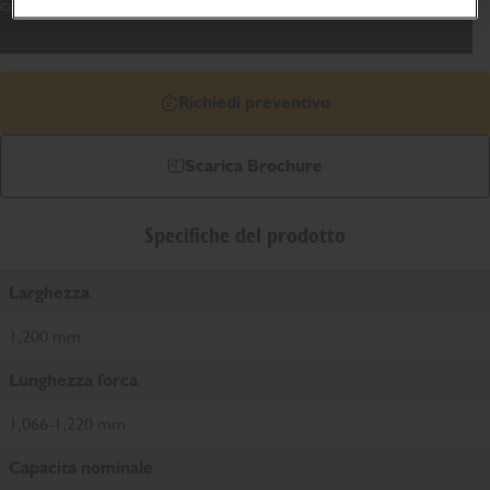
cantiere.
Richiedi preventivo
Scarica Brochure
Specifiche del prodotto
Larghezza
1,200 mm
Lunghezza forca
1,066-1,220 mm
Capacità nominale