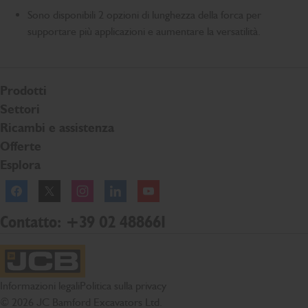
Sono disponibili 2 opzioni di lunghezza della forca per
supportare più applicazioni e aumentare la versatilità.
Prodotti
Settori
Ricambi e assistenza
Offerte
Esplora
Facebook
Twitter
Instagram
Linkedln
YouTube
Contatto: +39 02 488661
Home page JCB
Informazioni legali
Politica sulla privacy
© 2026 JC Bamford Excavators Ltd.