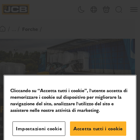
SALTA
Apri 
Attiva/disattiva tema
Selezione del paese
Finalizza richies
Cerca
AL
JCB Homepage
CONTENUTO
/ ... /
Forche
Torna alla home page
Cliccando su “Accetta tutti i cookie”, l'utente accetta di
memorizzare i cookie sul dispositivo per migliorare la
navigazione del sito, analizzare l'utilizzo del sito e
Porta forche Teletruk e forche
assistere nelle nostre attività di marketing.
Il porta forche Teletruk è dotato di un design con traslazione
laterale per massimizzare l'efficienza e ridurre i movimenti della
Impostazioni cookie
Accetta tutti i cookie
macchina, contribuendo a migliorare la sicurezza generale in