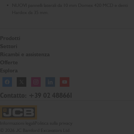
NUOVI pannelli laterali da 10 mm Domex 420 MCD e denti
Hardox da 35 mm.
Prodotti
Settori
Ricambi e assistenza
Offerte
Esplora
Facebook
Twitter
Instagram
Linkedln
YouTube
Contatto: +39 02 488661
Home page JCB
Informazioni legali
Politica sulla privacy
© 2026 JC Bamford Excavators Ltd.