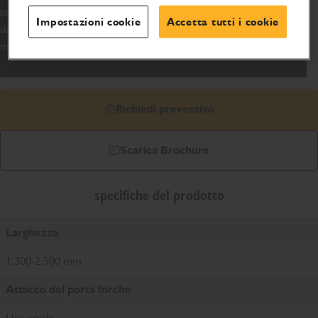
struttura pesantemente rinforzata e notevole potenza, in modo
Impostazioni cookie
Accetta tutti i cookie
da tagliare l'erba e insilare il mais in modo pulito usando il
morsetto per un giorno intero.
Richiedi preventivo
Scarica Brochure
specifiche del prodotto
Larghezza
1,300-2,500 mm
Attacco del porta forche
Universale