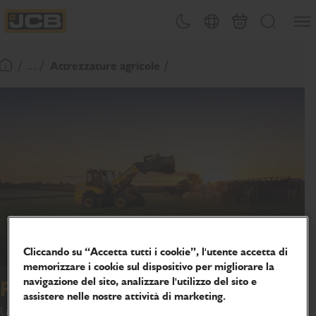
SALTA
Apri 
Attiva/disattiva tema
Selezione del paese
Finalizza richies
Cerca
AL
JCB Homepage
CONTENUTO
/ ... /
Attrezzature agricole
Torna alla home page
Cliccando su “Accetta tutti i cookie”, l'utente accetta di
memorizzare i cookie sul dispositivo per migliorare la
navigazione del sito, analizzare l'utilizzo del sito e
Pinza di taglio
assistere nelle nostre attività di marketing.
La pinza di taglio JCB è dotata di denti Hardox o forgiati,