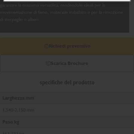
garantire la massima versatilità, rendendole ideali per la
movimentazione di fieno, materiale imballato e per la rimozione
di sterpaglie o alberi.
Richiedi preventivo
Scarica Brochure
specifiche del prodotto
Larghezza mm
1,540-2,150 mm
Peso kg
163-233 kg