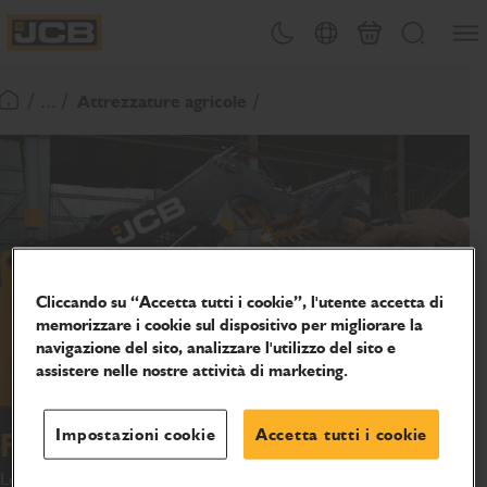
SALTA
Apri 
Attiva/disattiva tema
Selezione del paese
Finalizza richies
Cerca
AL
JCB Homepage
CONTENUTO
/ ... /
Attrezzature agricole
Torna alla home page
Cliccando su “Accetta tutti i cookie”, l'utente accetta di
memorizzare i cookie sul dispositivo per migliorare la
navigazione del sito, analizzare l'utilizzo del sito e
assistere nelle nostre attività di marketing.
Impostazioni cookie
Accetta tutti i cookie
Forche per letame
Le forche per letame JCB sono appositamente progettate per