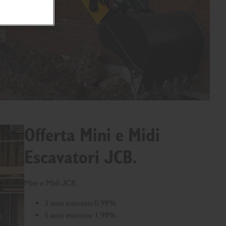
Offerta Mini e Midi
Escavatori JCB.
Mini e Midi JCB.
3 anni interessi 0,99%
5 anni interessi 1,99%