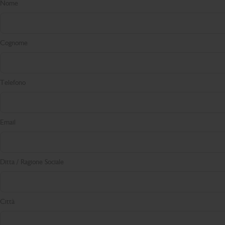
Nome
Cognome
Telefono
Email
Ditta / Ragione Sociale
Città