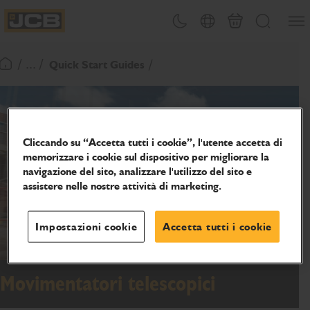
SALTA
Apri 
Attiva/disattiva tema
Selezione del paese
Finalizza richies
Cerca
AL
JCB Homepage
CONTENUTO
/ ... /
Quick Start Guides
Torna alla home page
Cliccando su “Accetta tutti i cookie”, l'utente accetta di
memorizzare i cookie sul dispositivo per migliorare la
navigazione del sito, analizzare l'utilizzo del sito e
assistere nelle nostre attività di marketing.
Impostazioni cookie
Accetta tutti i cookie
Movimentatori telescopici