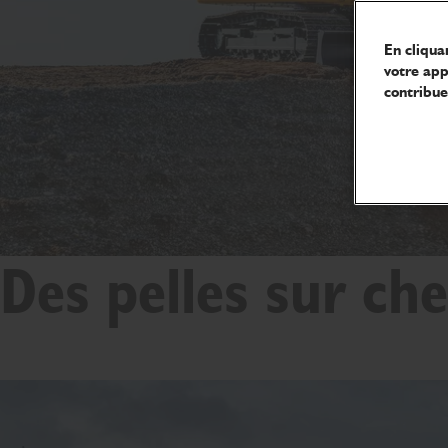
En cliqua
votre appa
contribue
Des pelles sur che