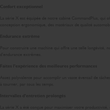
Confort exceptionnel
La série X est équipée de notre cabine CommandPlus, qui off
conception ergonomique, des matériaux de qualité automobil
Endurance extrême
Pour construire une machine qui offre une telle longévité, 
d’endurance extrêmes.
Faites l’expérience des meilleures performances
Assez polyvalente pour accomplir un vaste éventail de tâches
à tourner, par tous les temps.
Intervalles d’entretien prolongés
La série X a été conçue pour maximiser votre productivité, 