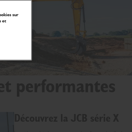
ookies sur
n et
 et performantes
Découvrez la JCB série X