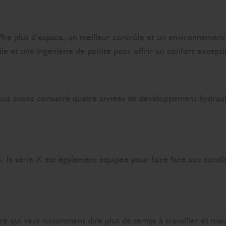
re plus d’espace, un meilleur contrôle et un environnement d
e et une ingénierie de pointe pour offrir un confort except
nous avons consacré quatre années de développement hydrauliq
, la série X est également équipée pour faire face aux condi
ce qui veut notamment dire plus de temps à travailler et moi