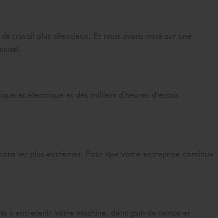
e travail plus silencieux. Et nous avons misé sur une
ionnel.
ue et électrique et des milliers d’heures d’essais
tions les plus extrêmes. Pour que votre entreprise continue
ns à entretenir votre machine, donc gain de temps et