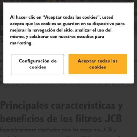
Al hacer clic en “Aceptar todas las cookies”, usted
acepta que las cookies se guarden en su dispositivo para
mejorar la navegación del sitio, analizar el uso del
mismo, y colaborar con nuestros estudios para
Soluciones de filtración de alto rendimiento
marketing.
Aprobada por los ingenieros de JCB, nuestra completa gama de
filtros JCB le garantizan que su motor, transmisión, sistema hidráulico
Configuración de
Aceptar todas las
cookies
cookies
y otros componentes fundamentales reciban el más alto nivel de
protección. Los filtros JCB están diseñados para alargar la vida útil de
los componentes, evitar averías y reducir el coste de propiedad.
Principales características y
beneficios de los filtros JCB
Específicamente diseñados para las máquinas JCB y