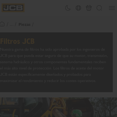
PASAR
Abrir
Cambiar tema
Selector de país
Carrito
Buscar
AL
JCB Homepage
CONTENIDO
/ ... /
Piezas
Volver a la página de inicio
Filtros JCB
Nuestra gama de filtros ha sido aprobada por los ingenieros de
JCB para que pueda estar seguro de que su motor, transmisión,
sistema hidráulico y otros componentes fundamentales reciben
el más alto nivel de protección. Los filtros de aceite del motor
JCB están específicamente diseñados y probados para
maximizar el rendimiento y reducir los costes operativos.