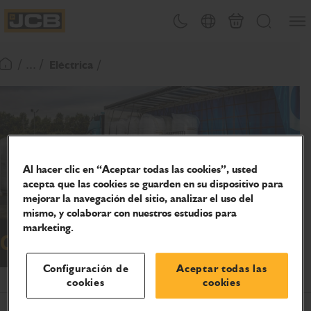
PASAR
Abrir
Cambiar tema
Selector de país
Carrito
Buscar
AL
JCB Homepage
CONTENIDO
/ ... /
Eléctrica
Volver a la página de inicio
Al hacer clic en “Aceptar todas las cookies”, usted
acepta que las cookies se guarden en su dispositivo para
mejorar la navegación del sitio, analizar el uso del
mismo, y colaborar con nuestros estudios para
marketing.
Carretillas Elevadoras Industriales
Configuración de
Aceptar todas las
cookies
cookies