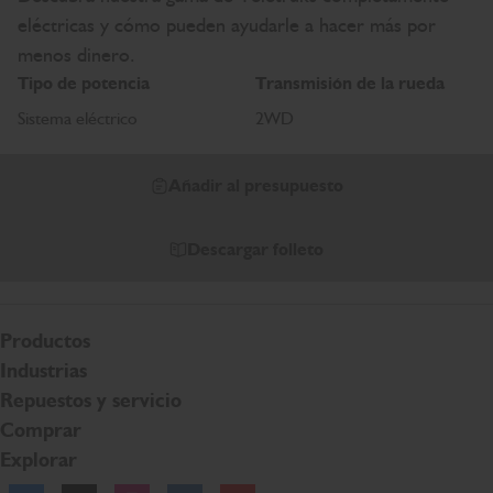
eléctricas y cómo pueden ayudarle a hacer más por
menos dinero.
Tipo de potencia
Transmisión de la rueda
Sistema eléctrico
2WD
Añadir al presupuesto
Descargar folleto
Productos
Industrias
Repuestos y servicio
Comprar
Explorar
Facebook
Twitter
Instagram
Linkedln
YouTube