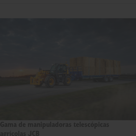
Gama de manipuladoras telescópicas
agrícolas JCB