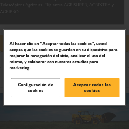
Telescópicos Agrícolas. Elija entre AGRISUPER, AGRIXTRA y
AGRIPRO.
Solicitar presupuesto
Al hacer clic en “Aceptar todas las cookies”, usted
acepta que las cookies se guarden en su dispositivo para
mejorar la navegación del sitio, analizar el uso del
Descargar catálogo
mismo, y colaborar con nuestros estudios para
marketing.
Especificaciones del producto
Configuración de
Aceptar todas las
cookies
cookies