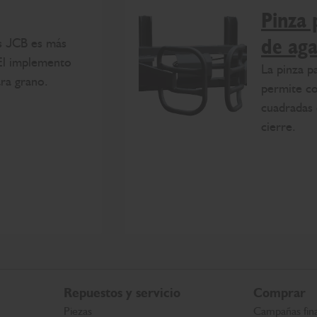
Pinza 
os JCB es más
de aga
 El implemento
La pinza p
ara grano.
permite c
cuadradas 
cierre.
Repuestos y servicio
Comprar
Piezas
Campañas fin