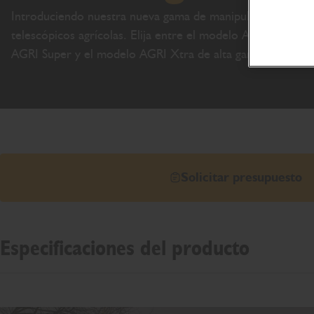
Introduciendo nuestra nueva gama de manipuladores
telescópicos agrícolas. Elija entre el modelo AGRI,
AGRI Super y el modelo AGRI Xtra de alta gama.
Solicitar presupuesto
Especificaciones del producto