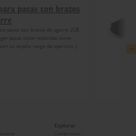
para pacas con brazos
rre
ara pacas con brazos de agarre JCB
oger pacas tanto redondas como
con un amplio rango de apertura y
N
Explorar
ancieras
Compromiso