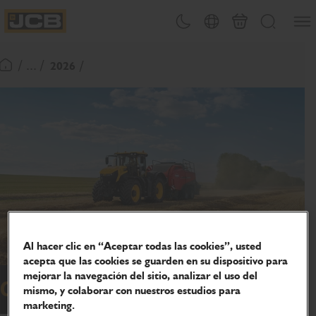
PASAR
Abrir
Cambiar tema
Selector de país
Carrito
Buscar
AL
JCB Homepage
CONTENIDO
/ ... /
2026
Volver a la página de inicio
Al hacer clic en “Aceptar todas las cookies”, usted
acepta que las cookies se guarden en su dispositivo para
mejorar la navegación del sitio, analizar el uso del
Campaña especial Fastrac.
mismo, y colaborar con nuestros estudios para
marketing.