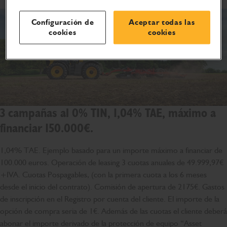
Configuración de
Aceptar todas las
cookies
cookies
3 campañas al 0% TIN, 1,04% TAE, máximo a
financiar 150.000€.
1,04% TAE. Ejemplo basado para un importe máximo a financiar de
100.000 euros. Operación de leasing 3 cuotas anuales de 49.999,97€
+IVA. Cuotas Pospagables, (con la primera cuota a los 6 meses
desde el inicio del contrato). Comisión de apertura de 2175€. Gastos
de inscripción en el Registro por cuenta del cliente. El importe de la
opción de compra seria de 1€. Además de las cuotas el cliente deberá
abonar el importe derivado de la protección de equipo “Asset